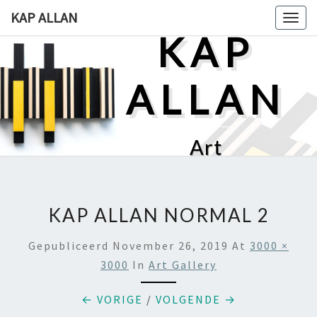
Ga
KAP ALLAN
Togg
naar
KAP
navig
de
content
ALLAN
Art
KAP ALLAN NORMAL 2
Gepubliceerd
November 26, 2019
At
3000 ×
3000
In
Art Gallery
← VORIGE
/
VOLGENDE →